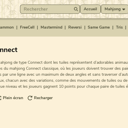
Accueil
Mahjong
gammon
|
FreeCell
|
Mastermind
|
Reversi
|
Same Game
|
Tris
|
onnect
hjong de type Connect dont les tuiles représentent d’adorables animaux 
es du mahjong Connect classique, où les joueurs doivent trouver des pair
ées par une ligne avec un maximum de deux angles et sans traverser d’aut
x, chacun avec des variations, comme des mouvements de tuiles ou de 
e niveau et les joueurs gagnent 10 points pour chaque paire de tuiles é
Plein écran
Recharger