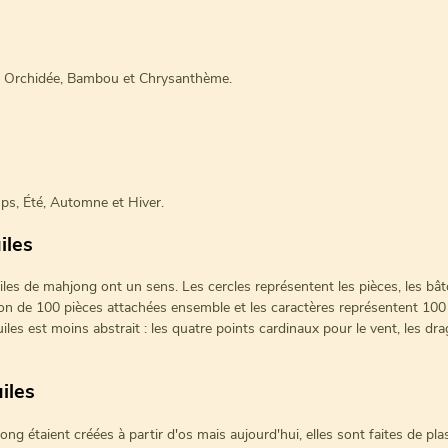
r, Orchidée, Bambou et Chrysanthème.
mps, Été, Automne et Hiver.
iles
uiles de mahjong ont un sens. Les cercles représentent les pièces, les 
on de 100 pièces attachées ensemble et les caractères représentent 10
iles est moins abstrait : les quatre points cardinaux pour le vent, les dra
iles
hjong étaient créées à partir d'os mais aujourd'hui, elles sont faites de pl