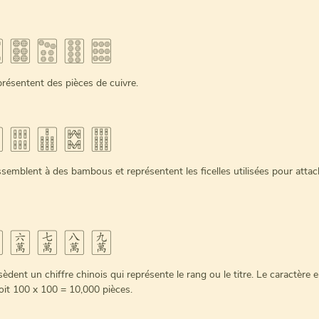
 🀞 🀟 🀠 🀡
présentent des pièces de cuivre.
 🀕 🀖 🀗 🀘
ssemblent à des bambous et représentent les ficelles utilisées pour attac
 🀌 🀍 🀎 🀏
èdent un chiffre chinois qui représente le rang ou le titre. Le caractère e
soit 100 x 100 = 10,000 pièces.