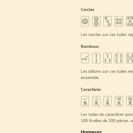
Cercles
🀙 🀚 🀛 🀜 
Les cercles sur ces tuiles re
Bambous
🀐 🀑 🀒 🀓 
Les bâtons sur ces tuiles re
ensemble.
Caractères
🀇 🀈 🀉 🀊 
Les tuiles de caractères poss
100 ficelles de 100 pièces, 
Honneurs