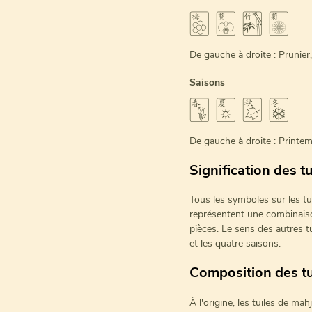
🀢 🀣 🀤 🀥
De gauche à droite : Prunie
Saisons
🀦 🀧 🀨 🀩
De gauche à droite : Printe
Signification des tu
Tous les symboles sur les t
représentent une combinais
pièces. Le sens des autres tu
et les quatre saisons.
Composition des tu
À l'origine, les tuiles de ma