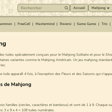
Accueil
Mahjong
gammon
|
FreeCell
|
Mastermind
|
Reversi
|
Same Game
|
Tris
|
ong
es tuiles spécialement conçues pour le Mahjong Solitaire et pour le Shi
ertaines variantes comme le Mahjong Américain. Un jeu mahjong standar
ies.
 tuile apparaît 4 fois, à l'exception des Fleurs et des Saisons qui n'appa
es de Mahjong
trois familles (cercles, caractères et bambous) et vont de 1 à 9. Chaque s
donc 3 x 9 x 4 = 108 tuiles numérales.