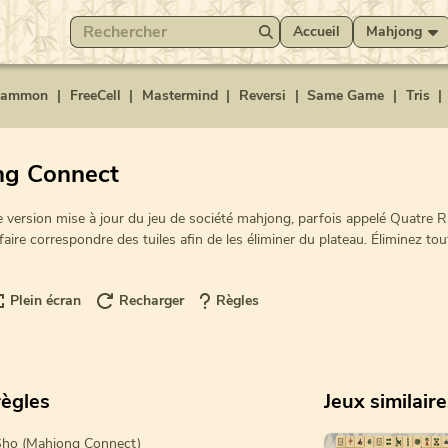
Accueil
Mahjong
gammon
|
FreeCell
|
Mastermind
|
Reversi
|
Same Game
|
Tris
|
ng Connect
version mise à jour du jeu de société mahjong, parfois appelé Quatre R
faire correspondre des tuiles afin de les éliminer du plateau. Éliminez tou
Plein écran
Recharger
Règles
ègles
Jeux similair
-Sho (Mahjong Connect)