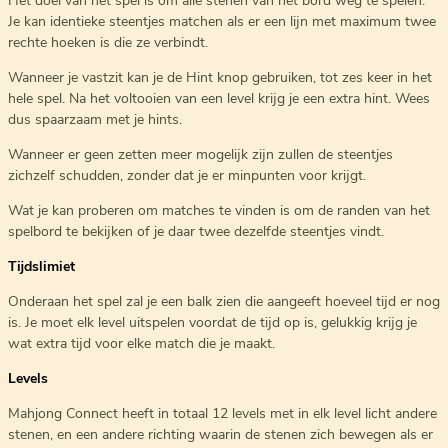
Het doel van het spel is om alle stenen van het bord weg te spelen.
Je kan identieke steentjes matchen als er een lijn met maximum twee
rechte hoeken is die ze verbindt.
Wanneer je vastzit kan je de Hint knop gebruiken, tot zes keer in het
hele spel. Na het voltooien van een level krijg je een extra hint. Wees
dus spaarzaam met je hints.
Wanneer er geen zetten meer mogelijk zijn zullen de steentjes
zichzelf schudden, zonder dat je er minpunten voor krijgt.
Wat je kan proberen om matches te vinden is om de randen van het
spelbord te bekijken of je daar twee dezelfde steentjes vindt.
Tijdslimiet
Onderaan het spel zal je een balk zien die aangeeft hoeveel tijd er nog
is. Je moet elk level uitspelen voordat de tijd op is, gelukkig krijg je
wat extra tijd voor elke match die je maakt.
Levels
Mahjong Connect heeft in totaal 12 levels met in elk level licht andere
stenen, en een andere richting waarin de stenen zich bewegen als er