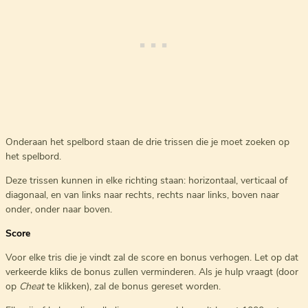
Onderaan het spelbord staan de drie trissen die je moet zoeken op
het spelbord.
Deze trissen kunnen in elke richting staan: horizontaal, verticaal of
diagonaal, en van links naar rechts, rechts naar links, boven naar
onder, onder naar boven.
Score
Voor elke tris die je vindt zal de score en bonus verhogen. Let op dat
verkeerde kliks de bonus zullen verminderen. Als je hulp vraagt (door
op
Cheat
te klikken), zal de bonus gereset worden.