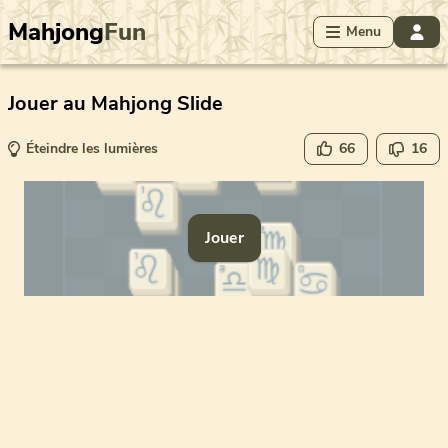
Mahjong
Fun
Menu
Jouer au Mahjong Slide
Éteindre les lumières
66
16
Jouer