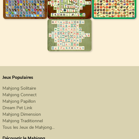
Jeux Populaires
Mahjong Solitaire
Mahjong Connect
Mahjong Papillon
Dream Pet Link
Mahjong Dimension
Mahjong Traditionnel
Tous les Jeux de Mahjong...
Découvrir le Mahjong