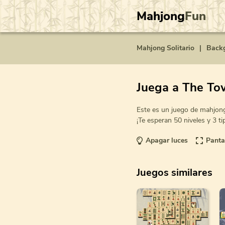
Mahjong
Fun
Mahjong Solitario
|
Back
Juega a The To
Este es un juego de mahjong
¡Te esperan 50 niveles y 3 ti
Apagar luces
Panta
Juegos similares