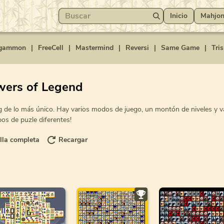
Inicio
Mahjo
gammon
|
FreeCell
|
Mastermind
|
Reversi
|
Same Game
|
Tris
wers of Legend
 de lo más único. Hay varios modos de juego, un montón de niveles y va
pos de puzle diferentes!
lla completa
Recargar