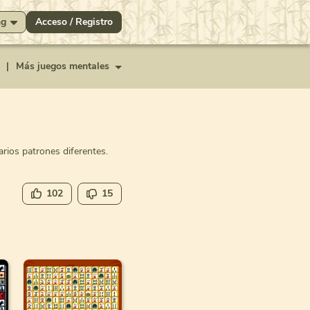
ng
Acceso / Registro
|
Más juegos mentales
rios patrones diferentes.
102
15