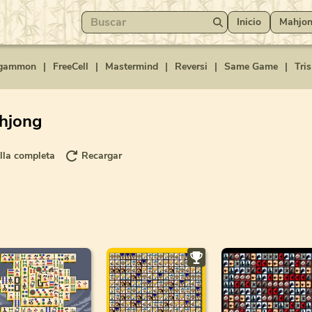
Inicio
Mahjo
gammon
|
FreeCell
|
Mastermind
|
Reversi
|
Same Game
|
Tris
ahjong
lla completa
Recargar