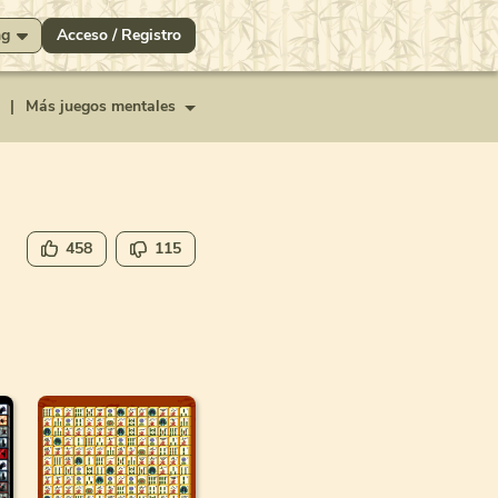
ng
Acceso / Registro
|
Más juegos mentales
458
115