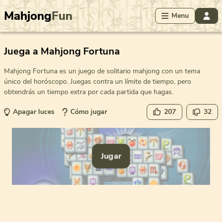
Mahjong
Fun
Menu
Juega a Mahjong Fortuna
Mahjong Fortuna es un juego de solitario mahjong con un tema
único del horóscopo. Juegas contra un límite de tiempo, pero
obtendrás un tiempo extra por cada partida que hagas.
Apagar luces
Cómo jugar
207
32
Jugar