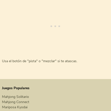
Usa el botón de "pista" o "mezclar" si te atascas.
Juegos Populares
Mahjong Solitario
Mahjong Connect
Mariposa Kyodai