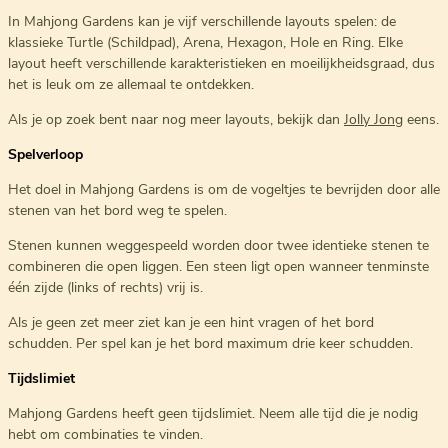
In Mahjong Gardens kan je vijf verschillende layouts spelen: de
klassieke Turtle (Schildpad), Arena, Hexagon, Hole en Ring. Elke
layout heeft verschillende karakteristieken en moeilijkheidsgraad, dus
het is leuk om ze allemaal te ontdekken.
Als je op zoek bent naar nog meer layouts, bekijk dan
Jolly Jong
eens.
Spelverloop
Het doel in Mahjong Gardens is om de vogeltjes te bevrijden door alle
stenen van het bord weg te spelen.
Stenen kunnen weggespeeld worden door twee identieke stenen te
combineren die open liggen. Een steen ligt open wanneer tenminste
één zijde (links of rechts) vrij is.
Als je geen zet meer ziet kan je een hint vragen of het bord
schudden. Per spel kan je het bord maximum drie keer schudden.
Tijdslimiet
Mahjong Gardens heeft geen tijdslimiet. Neem alle tijd die je nodig
hebt om combinaties te vinden.