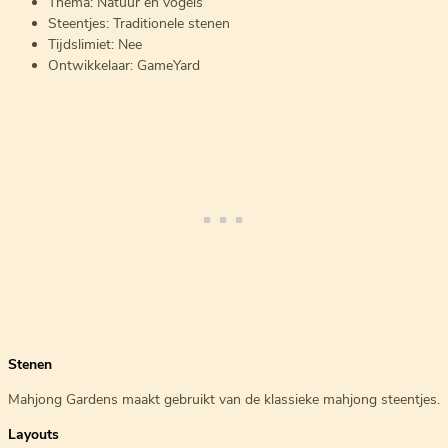
Thema: Natuur en vogels
Steentjes: Traditionele stenen
Tijdslimiet: Nee
Ontwikkelaar: GameYard
Stenen
Mahjong Gardens maakt gebruikt van de klassieke mahjong steentjes.
Layouts