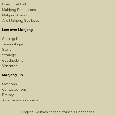
Dream Pet Link
Mahjong Dimensions
Mahjong Classic
Alle Mahjong Spelletjes
Leer over Mahjong
Spelregels
Terminologie
Stenen
Strategie
Geschiedenis
Varianten
MahjongFun
Over ons
Contacteer ons
Privacy
Algemene voorwaarden
English
Deutsch
español
français
Nederlands