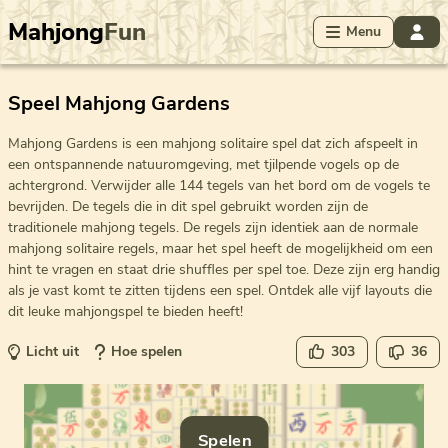
Mahjong
Fun
Menu
Speel Mahjong Gardens
Mahjong Gardens is een mahjong solitaire spel dat zich afspeelt in
een ontspannende natuuromgeving, met tjilpende vogels op de
achtergrond. Verwijder alle 144 tegels van het bord om de vogels te
bevrijden. De tegels die in dit spel gebruikt worden zijn de
traditionele mahjong tegels. De regels zijn identiek aan de normale
mahjong solitaire regels, maar het spel heeft de mogelijkheid om een
hint te vragen en staat drie shuffles per spel toe. Deze zijn erg handig
als je vast komt te zitten tijdens een spel. Ontdek alle vijf layouts die
dit leuke mahjongspel te bieden heeft!
Licht uit
Hoe spelen
303
36
Spelen