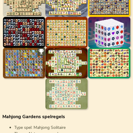
Mahjong Gardens spelregels
Type spel: Mahjong Solitaire