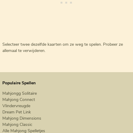
Selecteer twee dezelfde kaarten om ze weg te spelen. Probeer ze
allemaal te verwijderen.
Populaire Spellen
Mahjongg Solitaire
Mahjong Connect
Vlindervreugde
Dream Pet Link
Mahjong Dimensions
Mahjong Classic
Alle Mahjong Spelletjes