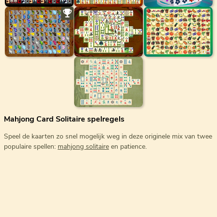
Mahjong Card Solitaire spelregels
Speel de kaarten zo snel mogelijk weg in deze originele mix van twee
populaire spellen:
mahjong solitaire
en patience.