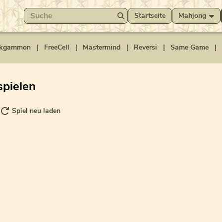
Startseite
Mahjong
kgammon
|
FreeCell
|
Mastermind
|
Reversi
|
Same Game
|
pielen
Spiel neu laden