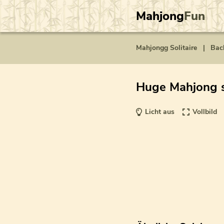
Mahjong
Fun
Mahjongg Solitaire
|
Bac
Huge Mahjong s
Licht aus
Vollbild